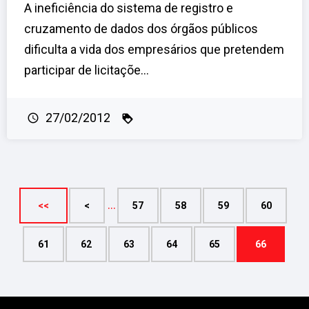
A ineficiência do sistema de registro e
cruzamento de dados dos órgãos públicos
dificulta a vida dos empresários que pretendem
participar de licitaçõe...
27/02/2012
…
<<
<
57
58
59
60
61
62
63
64
65
66