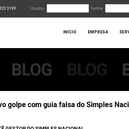
3923 3199
Usuário:
Senha:
INÍCIO
EMPRESA
SER
BLOG
BLOG
ovo golpe com guia falsa do Simples Nac
TÊ GESTOR DO SIMPLES NACIONAL