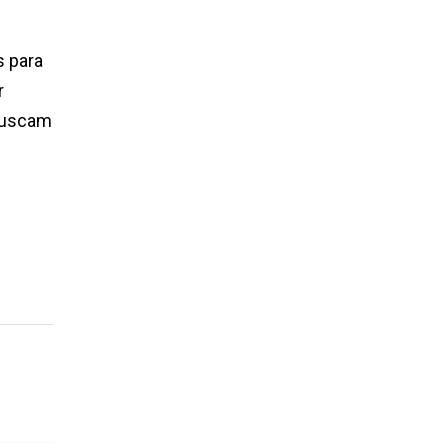
s para
r
 buscam