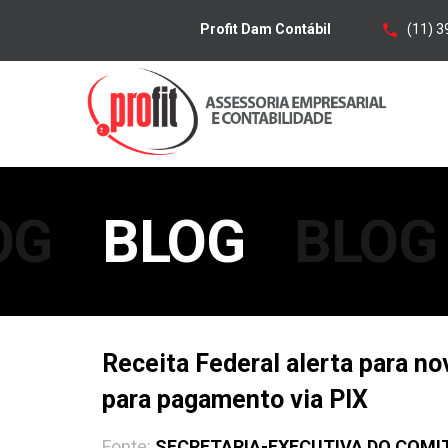
(11) 
Profit Dam Contábil
OG
BLOG
BLOG
Receita Federal alerta para n
para pagamento via PIX
Fonte:
SECRETARIA-EXECUTIVA DO COMI