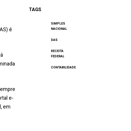
TAGS
SIMPLES
AS) é
NACIONAL
DAS
RECEITA
há
FEDERAL
ominada
CONTABILIDADE
 sempre
tal e-
l, em