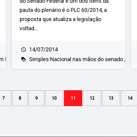
do Senado Federal e um dos itens da
pauta do plenário é o PLC 60/2014, a
proposta que atualiza a legislação
voltad...
14/07/2014
 ficar
Simples Nacional nas mãos do senado
Sim
7
8
9
10
11
12
13
14