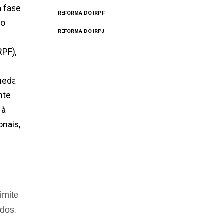
a fase
REFORMA DO IRPF
 o
REFORMA DO IRPJ
RPF),
queda
nte
 à
onais,
imite
ndos.