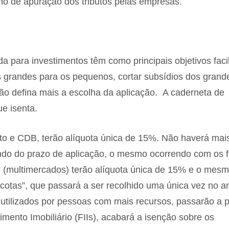
lho de apuração dos tributos pelas empresas.
para investimentos têm como principais objetivos facil
dos grandes para os pequenos, cortar subsídios dos grand
não defina mais a escolha da aplicação. A caderneta de
e isenta.
eto e CDB, terão alíquota única de 15%. Não haverá mai
o do prazo de aplicação, o mesmo ocorrendo com os 
s (multimercados) terão alíquota única de 15% e o mes
cotas”, que passará a ser recolhido uma única vez no a
 utilizados por pessoas com mais recursos, passarão a 
ento Imobiliário (FIIs), acabará a isenção sobre os