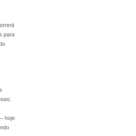
orrerá
% para
 do
a
esas;
– hoje
indo