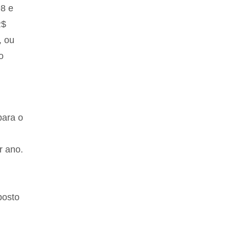
98 e
R$
, ou
o
para o
r ano.
posto