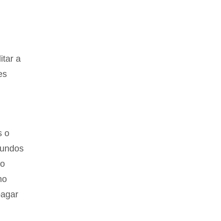
itar a
es
s o
fundos
mo
no
pagar