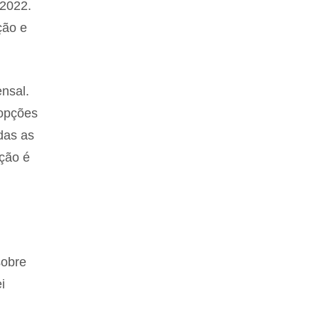
 2022.
ção e
nsal.
 opções
das as
ção é
sobre
i