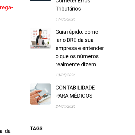
Cometer Erros
rega-
Tributários
17/06/2026
Guia rápido: como
ler o DRE da sua
empresa e entender
o que os números
realmente dizem
13/05/2026
CONTABILIDADE
PARA MÉDICOS
24/04/2026
TAGS
al da