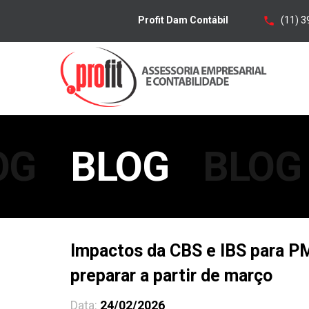
(11) 
Profit Dam Contábil
OG
BLOG
BLOG
Impactos da CBS e IBS para P
preparar a partir de março
Data:
24/02/2026