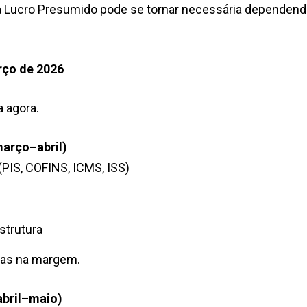
a Lucro Presumido pode se tornar necessária dependend
rço de 2026
 agora.
março–abril)
 (PIS, COFINS, ICMS, ISS)
strutura
esas na margem.
(abril–maio)